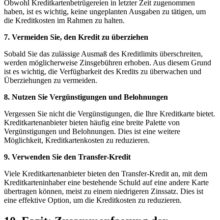
Obwohl Kreditkartenbetrügereien in letzter Zeit zugenommen
haben, ist es wichtig, keine ungeplanten Ausgaben ⁣zu tätigen, um
⁤die Kreditkosten⁢ im⁤ Rahmen ⁢zu ⁤halten.
7. Vermeiden Sie, den Kredit zu überziehen
Sobald ‌Sie‌ das zulässige Ausmaß⁢ des Kreditlimits überschreiten,
werden​ möglicherweise Zinsgebühren ⁣erhoben. Aus diesem Grund​
ist es wichtig, die‌ Verfügbarkeit ‍des ​Kredits zu ⁤überwachen und
Überziehungen zu ​vermeiden. ‌
8. Nutzen Sie Vergünstigungen ⁤und Belohnungen
Vergessen Sie nicht⁤ die Vergünstigungen, ​die​ Ihre Kreditkarte bietet.
Kreditkartenanbieter bieten⁢ häufig eine​ breite⁤ Palette von
Vergünstigungen und⁢ Belohnungen. ⁤Dies ist‌ eine weitere
Möglichkeit,‌ Kreditkartenkosten zu ⁤reduzieren.
9. Verwenden Sie den Transfer-Kredit
Viele ⁢Kreditkartenanbieter bieten den⁣ Transfer-Kredit an, mit dem
Kreditkarteninhaber eine⁣ bestehende Schuld auf ⁣eine andere Karte
übertragen können, meist zu einem ​niedrigeren Zinssatz. ‍Dies ist
eine effektive Option, um die Kreditkosten​ zu reduzieren.