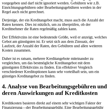
vorgegeben und darf nicht ⁤ignoriert werden.‌ Gebühren wie⁢ z.B.
‌Einrichtungsgebühren oder Bearbeitungsgebühren ​werden​ in ‍der
Regel ​auch nicht gerechnet.
Derjenige, der ein Kreditangebot‌ macht, muss ‍auch die ⁤Anzahl der
Raten kennen. ‍Dies⁣ ist nützlich, ⁤um zu überprüfen, ob der
Kreditnehmer die‍ Raten ‌regelmäßig zahlen kann.
Der Effektivzins ⁢ist eine bedeutende Größe, weil er⁢ anzeigt, welches
Gebot am günstigsten ist. Er setzt⁣ sich‌ aus dem Zinssatz, der​
Laufzeit,⁢ der Anzahl​ der⁣ Raten, den ⁣Gebühren ⁤und allen weiteren
⁣Kosten zusammen.
Daher ist⁣ es ratsam, mehrere ‌Kreditangebote miteinander zu
vergleichen, ​um das bestmögliche Kreditangebot ⁢mit dem
günstigsten Effektivzins zu finden. ⁤Ein ⁤effektiver ⁢Vergleich
verschiedener Kreditoptionen ⁤kann‍ sehr vorteilhaft sein,‍ um ein
günstiges Kreditangebot zu finden.
4. Analyse ⁢von Bearbeitungsgebühren und
deren ‍Auswirkungen auf ⁤Kreditkosten
Kreditkosten basieren direkt auf einem sehr wichtigen ‌Faktor⁤ der
Finanzierung—der⁤ Bearbeitungsgebühr. Eine Bearbeitungsgebühr