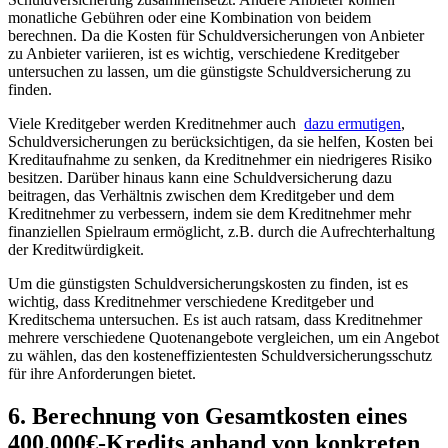
monatliche Gebühren oder eine Kombination ⁤von⁣ beidem⁢
berechnen. Da die Kosten für Schuldversicherungen von Anbieter
zu⁤ Anbieter variieren, ​ist es wichtig, verschiedene Kreditgeber
untersuchen zu lassen, um ⁢die günstigste Schuldversicherung zu
finden.
Viele Kreditgeber‌ werden ⁢Kreditnehmer auch ‌
dazu ermutigen
,
Schuldversicherungen zu ⁤berücksichtigen,‍ da sie helfen, Kosten bei⁢
Kreditaufnahme​ zu senken,⁢ da ⁢Kreditnehmer​ ein niedrigeres Risiko
besitzen. Darüber⁢ hinaus kann eine⁤ Schuldversicherung dazu
beitragen, das‍ Verhältnis zwischen ​dem Kreditgeber ​und‌ dem
⁢Kreditnehmer zu⁣ verbessern, indem sie​ dem Kreditnehmer mehr‌
finanziellen Spielraum ermöglicht, z.B. durch die ⁢Aufrechterhaltung
der Kreditwürdigkeit.
Um die⁣ günstigsten Schuldversicherungskosten zu finden, ist es
wichtig, ⁢dass Kreditnehmer ⁢verschiedene Kreditgeber ⁤und‌
Kreditschema untersuchen. Es ist ‍auch ratsam, dass Kreditnehmer
⁣mehrere verschiedene Quotenangebote vergleichen, um ein Angebot
zu wählen, das⁣ den​ kosteneffizientesten ⁢Schuldversicherungsschutz
für ​ihre⁣ Anforderungen bietet.
6. Berechnung von Gesamtkosten eines⁤
400.000€-Kredits anhand von‍ konkreten