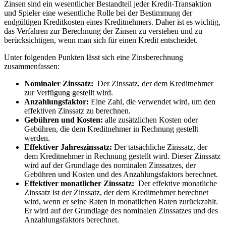
Zinsen⁣ sind ein wesentlicher Bestandteil‍ jeder Kredit-Transaktion
und Spieler eine wesentliche Rolle bei ⁣der Bestimmung der
endgültigen Kreditkosten eines‌ Kreditnehmers.⁢ Daher ​ist es wichtig,
das Verfahren zur Berechnung der ‍Zinsen zu verstehen und zu
⁤berücksichtigen, wenn man sich für⁢ einen ⁣Kredit entscheidet.
Unter‍ folgenden Punkten lässt sich‌ eine Zinsberechnung
zusammenfassen:
Nominaler ⁣Zinssatz:
⁢ Der Zinssatz, der dem Kreditnehmer
zur Verfügung gestellt ​wird.
Anzahlungsfaktor:
Eine Zahl, die ‍verwendet wird, um ⁤den‌
effektiven Zinssatz zu berechnen.⁢
Gebühren und Kosten:
alle zusätzlichen Kosten‍ oder⁣
Gebühren, die dem⁤ Kreditnehmer ⁢in​ Rechnung⁣ gestellt
werden.​
Effektiver Jahreszinssatz:
Der ‍tatsächliche‍ Zinssatz, der
dem ⁢Kreditnehmer ⁤in ‍Rechnung gestellt wird. Dieser ⁣Zinssatz
wird auf ‌der ‍Grundlage ​des ⁢nominalen Zinssatzes, der
⁤Gebühren und‌ Kosten ⁣und des Anzahlungsfaktors berechnet.
Effektiver ​monatlicher ⁣Zinssatz:
‌ Der effektive monatliche
Zinssatz ist der Zinssatz,‍ der dem Kreditnehmer ‍berechnet
wird,⁢ wenn er⁤ seine Raten in⁣ monatlichen Raten zurückzahlt.
Er wird auf der Grundlage des nominalen Zinssatzes und des
Anzahlungsfaktors berechnet.