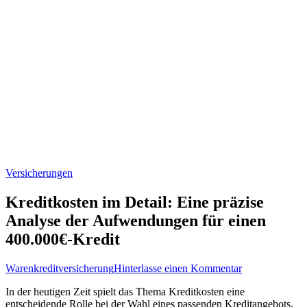
Versicherungen
Kreditkosten im Detail: Eine präzise
Analyse der Aufwendungen für einen
400.000€-Kredit
zu
Warenkreditversicherung
Hinterlasse einen Kommentar
Kreditkosten
In ⁤der ‍heutigen Zeit spielt ‌das Thema ‍Kreditkosten eine
im
entscheidende Rolle bei der Wahl eines passenden Kreditangebots.
Detail: