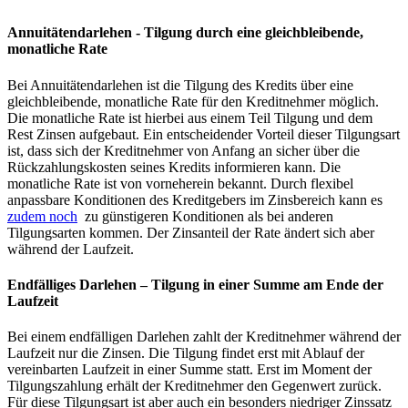
Annuitätendarlehen ‍- ⁤Tilgung durch eine gleichbleibende,​
monatliche Rate
Bei Annuitätendarlehen ist​ die ⁣Tilgung ‌des Kredits über eine
gleichbleibende,‌ monatliche Rate ⁣für ‍den Kreditnehmer möglich.
Die monatliche ‍Rate⁢ ist hierbei ⁣aus einem ⁣Teil Tilgung und dem ​
Rest Zinsen ‍aufgebaut. Ein ‍entscheidender Vorteil dieser Tilgungsart
⁤ist, dass ⁢sich der Kreditnehmer von Anfang an sicher über die
Rückzahlungskosten seines Kredits‌ informieren kann. ⁤Die ​
monatliche Rate​ ist von vorneherein bekannt.⁣ Durch flexibel
anpassbare Konditionen des Kreditgebers im ⁤Zinsbereich kann es
zudem noch
‌ zu günstigeren Konditionen ​als‍ bei anderen
Tilgungsarten kommen. Der Zinsanteil der Rate ändert ⁢sich aber
während der​ Laufzeit.
Endfälliges Darlehen – Tilgung in⁢ einer Summe am Ende der
⁤Laufzeit
Bei einem endfälligen Darlehen​ zahlt der ⁢Kreditnehmer ‌während ​der
Laufzeit nur die‍ Zinsen.‌ Die Tilgung findet​ erst⁢ mit Ablauf ​der
⁣vereinbarten ⁣Laufzeit ⁤in‍ einer Summe⁣ statt. ⁣Erst im⁢ Moment der
Tilgungszahlung erhält ⁣der Kreditnehmer den Gegenwert‌ zurück.
Für ⁢diese​ Tilgungsart ist‍ aber auch ein ​besonders⁢ niedriger Zinssatz