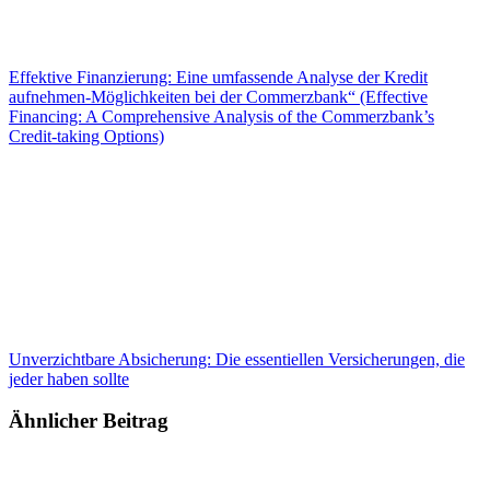
Effektive Finanzierung: Eine umfassende Analyse der Kredit
aufnehmen-Möglichkeiten bei der Commerzbank“ (Effective
Financing: A Comprehensive Analysis of the Commerzbank’s
Credit-taking Options)
Unverzichtbare Absicherung: Die essentiellen Versicherungen, die
jeder haben sollte
Ähnlicher Beitrag