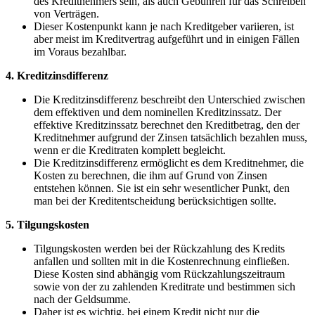
des⁤ Kreditnehmers⁢ sein, als auch Gebühren für das ‌Schreiben
von Verträgen.
Dieser Kostenpunkt⁣ kann je ‌nach Kreditgeber variieren, ist
aber meist im Kreditvertrag aufgeführt⁣ und⁢ in einigen Fällen
im Voraus‌ bezahlbar.
4.‍ Kreditzinsdifferenz
Die Kreditzinsdifferenz beschreibt den ⁤Unterschied zwischen
dem⁣ effektiven und⁤ dem nominellen Kreditzinssatz. Der
⁢effektive Kreditzinssatz berechnet​ den ⁣Kreditbetrag, den der
Kreditnehmer aufgrund der ⁢Zinsen tatsächlich bezahlen muss,
wenn er die Kreditraten komplett begleicht.
Die Kreditzinsdifferenz⁣ ermöglicht es dem ⁣Kreditnehmer,‍ die
Kosten zu‍ berechnen, ‍die ⁢ihm auf ⁣Grund von Zinsen‌
entstehen‌ können.⁢ Sie ist ein sehr wesentlicher Punkt, den
man‌ bei ‌der Kreditentscheidung berücksichtigen sollte.
5.⁤ Tilgungskosten
Tilgungskosten werden​ bei der‍ Rückzahlung des Kredits⁤
anfallen⁤ und sollten mit in‍ die⁤ Kostenrechnung ⁣einfließen.‌
Diese ​Kosten sind ⁣abhängig vom ⁣Rückzahlungszeitraum
sowie von der ⁤zu ⁣zahlenden‍ Kreditrate und bestimmen sich
nach der ​Geldsumme.
Daher‌ ist es wichtig, bei einem Kredit nicht nur die