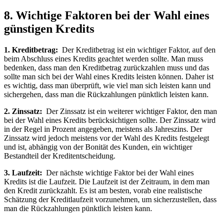
8. Wichtige Faktoren‍ bei⁣ der‍ Wahl eines
günstigen ⁣Kredits
1.‌ Kreditbetrag:
⁣ Der Kreditbetrag ​ist⁣ ein wichtiger Faktor, auf den
⁢beim Abschluss‍ eines Kredits geachtet‍ werden sollte. ‌Man ‍muss
‌bedenken, dass⁣ man den Kreditbetrag zurückzahlen muss und das
sollte man sich bei ​der Wahl eines⁤ Kredits leisten können. Daher ist
es ‍wichtig, ‍dass man ⁣überprüft, wie viel man sich leisten kann und
sichergehen, dass man die Rückzahlungen pünktlich leisten kann.
2. Zinssatz:
‍ Der Zinssatz‍ ist​ ein weiterer wichtiger Faktor, den man
bei ‌der Wahl eines Kredits ‌berücksichtigen sollte. Der Zinssatz wird
in der Regel in Prozent angegeben, meistens⁢ als⁤ Jahreszins. Der
Zinssatz‌ wird jedoch meistens​ vor ​der ⁤Wahl des Kredits festgelegt
und ist, abhängig ​von der Bonität des​ Kunden, ein wichtiger
Bestandteil ‌der‌ Kreditentscheidung.
3. Laufzeit:
‌ Der⁣ nächste wichtige Faktor bei der Wahl eines
Kredits ‍ist‌ die‍ Laufzeit.​ Die Laufzeit ist der Zeitraum, in dem man
den Kredit‌ zurückzahlt. Es‍ ist am ⁤besten,⁤ vorab eine⁣ realistische
⁤Schätzung der Kreditlaufzeit vorzunehmen, um sicherzustellen, dass
⁤man die​ Rückzahlungen pünktlich‌ leisten kann.