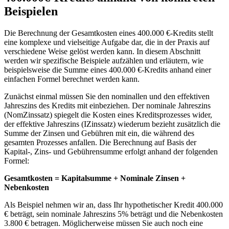
Beispielen
Die Berechnung der ​Gesamtkosten eines‌ 400.000 €-Kredits stellt
eine komplexe und vielseitige Aufgabe⁣ dar, die ‌in der ⁤Praxis auf
‍verschiedene Weise ​gelöst werden kann. In diesem Abschnitt
werden wir spezifische Beispiele‍ aufzählen und erläutern, wie
beispielsweise die Summe ⁢eines 400.000 €-Kredits anhand ⁢einer
einfachen Formel​ berechnet werden kann.
Zunächst einmal ‍müssen Sie den​ nominallen und ⁣den effektiven
⁣Jahreszins des Kredits mit einbeziehen. Der nominale Jahreszins
‍(NomZinssatz) spiegelt die Kosten eines Kreditsprozesses wider,⁢
der effektive Jahreszins (IZinssatz) wiederum⁢ bezieht zusätzlich⁤ die
Summe der Zinsen und Gebühren ⁢mit ein, die ​während des
gesamten ‌Prozesses anfallen. ⁤Die⁢ Berechnung auf Basis der
Kapital-,⁤ Zins- und Gebührensumme erfolgt‍ anhand der⁣ folgenden
Formel:
Gesamtkosten ​= Kapitalsumme + Nominale Zinsen +
Nebenkosten
Als‌ Beispiel nehmen wir an,⁢ dass Ihr hypothetischer ‌Kredit 400.000⁣
€ ‌beträgt, ⁤sein ⁤nominale Jahreszins 5% ⁣beträgt und⁤ die ⁣Nebenkosten
3.800‌ € betragen.‍ Möglicherweise müssen⁤ Sie auch noch eine