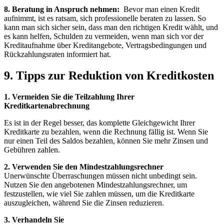
8.‍ Beratung in Anspruch nehmen:
‍ Bevor man einen​ Kredit‍
aufnimmt, ist⁤ es ratsam,‌ sich professionelle⁣ beraten zu lassen. So
kann man sich sicher ⁢sein, dass man den richtigen Kredit⁣ wählt,⁣ und
es⁢ kann ⁣helfen, Schulden zu vermeiden, wenn man sich vor der⁤
Kreditaufnahme über Kreditangebote, Vertragsbedingungen ⁤und
⁣Rückzahlungsraten⁣ informiert⁢ hat.
9. Tipps zur Reduktion von​ Kreditkosten
1. Vermeiden Sie die⁢ Teilzahlung Ihrer
Kreditkartenabrechnung
Es ist in der Regel besser, das⁣ komplette Gleichgewicht Ihrer
⁢Kreditkarte zu bezahlen, wenn⁤ die ⁣Rechnung fällig ​ist. ⁤Wenn ‍Sie
nur einen Teil des⁤ Saldos​ bezahlen, ‌können Sie⁢ mehr Zinsen und
Gebühren ‍zahlen.
2.‌ Verwenden Sie den Mindestzahlungsrechner
Unerwünschte Überraschungen⁢ müssen nicht unbedingt sein.⁣
Nutzen Sie ⁣den angebotenen Mindestzahlungsrechner, um
festzustellen, wie viel Sie zahlen müssen, um ‌die‍ Kreditkarte
auszugleichen, während Sie die Zinsen ⁢reduzieren.
3. Verhandeln⁣ Sie