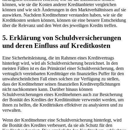
können, wie sie‍ die ⁢Kosten ‍anderer Kreditanbieter vergleichen
können‍ und wie sich Änderungen in den ‌Marktverhältnissen‍ auf⁣ sie
auswirken. Nachdem Kreditnehmer verstanden haben, wie sie⁢ die
Kreditkosten senken können, können sie eine bessere Entscheidung
über die Relevanz⁣ und den⁢ Wert ‌des ⁢jeweiligen ​Kredits treffen.
5. Erklärung von Schuldversicherungen
und⁢ deren‍ Einfluss auf​ Kreditkosten
Eine Sicherheitsleistung, ⁤die ⁣im ‍Rahmen eines Kreditvertrags
‌hinterlegt wird, wird als Schuldversicherung bezeichnet. In ⁣den
meisten Fällen ist es das ⁢Primärziel einer Schuldversicherung,‍ dem
vertraglich⁤ vereinbarten Kreditträger ein⁣ finanzielles Puffer ‌für den
unwahrscheinlichen Fall ​eines solchen zur Verfügung zu⁣ stellen,
dass der ⁤Kreditnehmer ‌seinen finanziellen Kreditverpflichtungen⁣
nicht nachkommen ​kann. Darüber hinaus können
⁣Schuldversicherungen eines Kreditnehmers‍ auch zur Besicherung
der Bonität des Kredites der Kreditinstitute verwendet werden, um
ihnen zu‍ helfen,‍ die Kreditrisiken ⁤effektiver zu ‌analysieren und zu
verwalten.
Wenn der ⁤Kreditnehmer eine Schuldversicherung hinterlegt, ‍wird⁤
die⁤ Bonität ‌des Kredites verbessert, ⁤da ⁤sie als Schutz ⁣für‍ den