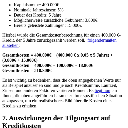
Kapitalsumme: 400.000€
Nominale Jahreszinsen: ‍5%
Dauer des Kredits: 5 Jahre
Möglicherweise zusätzliche Gebühren: 3.800€
Bereits​ geleistete Zahlungen:⁣ 15.000€
Hierbei würde ⁢die Gesamtkostenberechnung für einen 400.000 ⁣€-
Kredit, der 5‌ Jahre zurückgezahlt werden soll, ‌
folgendermaßen
aussehen
:
Gesamtkosten =⁤ 400.000€ + (400.000 € x 0,05​ x 5 ⁣Jahre)⁢ +
(3.800€ + 15.000€)
Gesamtkosten =⁣ 400.000€ + 100.000€ + ‍18.800€
Gesamtkosten = 518.800€
Es ist wichtig zu bedenken, dass die oben angegebenen Werte ⁢nur
als Beispiel anzusehen ⁤sind und je nach Kreditsumme, Laufzeit,
Zinsen und anderen Faktoren variieren können. ‌Es
liegt ⁢nun
⁤ an
⁣Ihnen, die ‍oben ⁣angeführten Parameter Ihrer spezifischen⁤ Situation
anzupassen, um ‌ein realistischeres‍ Bild über die Kosten eines
Kredits zu erhalten.
7. Auswirkungen⁤ der Tilgungsart auf⁤
Kreditkosten