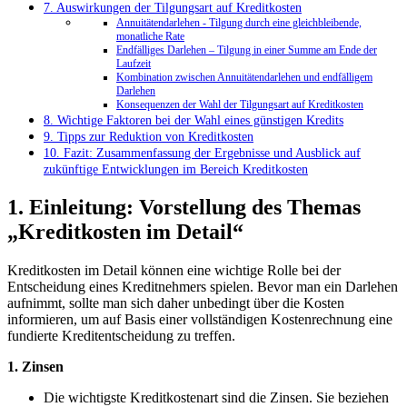
7. Auswirkungen⁤ der Tilgungsart auf⁤ Kreditkosten
Annuitätendarlehen ‍- ⁤Tilgung durch eine gleichbleibende,​
monatliche Rate
Endfälliges Darlehen – Tilgung in⁢ einer Summe am Ende der
⁤Laufzeit
Kombination‍ zwischen ‍Annuitätendarlehen und endfälligem
Darlehen
Konsequenzen der Wahl der Tilgungsart auf Kreditkosten
8. Wichtige Faktoren‍ bei⁣ der‍ Wahl eines günstigen ⁣Kredits
9. Tipps zur Reduktion von​ Kreditkosten
10. Fazit: Zusammenfassung der Ergebnisse und ⁢Ausblick auf
zukünftige Entwicklungen im Bereich ‌Kreditkosten
1. Einleitung: Vorstellung des Themas
„Kreditkosten im ‍Detail“
Kreditkosten im Detail können eine​ wichtige​ Rolle bei der
Entscheidung eines Kreditnehmers spielen. Bevor ⁤man ein‌ Darlehen
aufnimmt, ⁤sollte ⁢man​ sich⁤ daher⁢ unbedingt ‌über die Kosten
informieren, um auf ‍Basis einer vollständigen Kostenrechnung eine
fundierte Kreditentscheidung‍ zu treffen.
1. Zinsen
Die wichtigste Kreditkostenart ⁤sind ‍die Zinsen. Sie⁢ beziehen