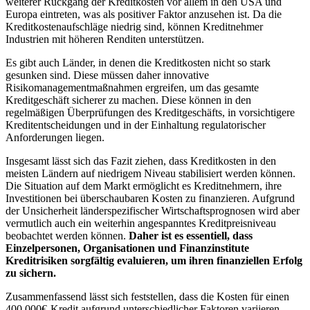
weiterer Rückgang der ‍Kreditkosten vor allem in den ⁣USA und ​
Europa eintreten, was​ als positiver Faktor anzusehen ‌ist. Da die ​
Kreditkostenaufschläge niedrig sind, ⁤können ‍Kreditnehmer
Industrien mit höheren Renditen unterstützen.
Es​ gibt auch Länder, in denen ⁤die Kreditkosten nicht so stark
gesunken ‌sind. Diese müssen daher innovative
Risikomanagementmaßnahmen ergreifen,⁢ um das gesamte
Kreditgeschäft sicherer zu machen.⁤ Diese können​ in‌ den
regelmäßigen Überprüfungen des Kreditgeschäfts,‌ in vorsichtigere
Kreditentscheidungen und in der Einhaltung ‌regulatorischer‌
Anforderungen ​liegen.
Insgesamt lässt sich das Fazit ziehen, dass⁤ Kreditkosten in den
meisten ⁤Ländern ⁣auf ⁤niedrigem Niveau ‌stabilisiert werden⁤ können.
Die Situation auf dem Markt ermöglicht ‍es Kreditnehmern, ihre
Investitionen bei überschaubaren Kosten ⁤zu finanzieren. Aufgrund
der Unsicherheit länderspezifischer Wirtschaftsprognosen wird aber
vermutlich auch ⁤ein weiterhin angespanntes Kreditpreisniveau
beobachtet werden können.
Daher ist es ‍essentiell,‍ dass
Einzelpersonen, Organisationen und ⁢Finanzinstitute
Kreditrisiken sorgfältig evaluieren,⁢ um ihren‌ finanziellen Erfolg
zu‍ sichern.
Zusammenfassend lässt ⁣sich feststellen, dass die Kosten für ‌einen‍
400.000€-Kredit aufgrund unterschiedlicher Faktoren variieren