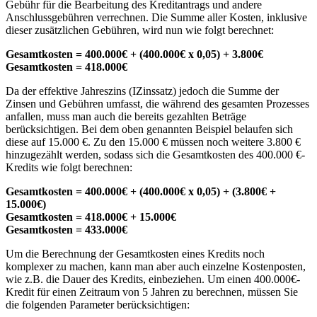
Gebühr⁣ für die Bearbeitung des Kreditantrags und ‌andere‌
Anschlussgebühren verrechnen. Die⁤ Summe aller Kosten, inklusive
dieser ⁤zusätzlichen Gebühren, wird nun wie folgt berechnet:
Gesamtkosten ‍= 400.000€ + ‍(400.000€ x 0,05) + 3.800€
Gesamtkosten ‍= 418.000€
Da⁤ der effektive Jahreszins (IZinssatz) jedoch die ⁣Summe‍ der
‌Zinsen​ und Gebühren‌ umfasst, ​die ‌während ‌des gesamten ⁢Prozesses
‌anfallen, muss man auch die bereits gezahlten ‌Beträge
berücksichtigen. Bei dem oben genannten Beispiel belaufen sich
diese ⁣auf 15.000 €. Zu den 15.000 € müssen noch‌ weitere ‌3.800⁣ €
hinzugezählt werden, sodass sich die Gesamtkosten​ des 400.000 €-
Kredits ​wie folgt ⁤berechnen:
Gesamtkosten = 400.000€ + (400.000€ ​x 0,05) + (3.800€ +
15.000€)
Gesamtkosten = 418.000€ + ⁢15.000€
Gesamtkosten = 433.000€
Um die Berechnung der Gesamtkosten eines Kredits noch
komplexer zu ​machen, kann man‍ aber‌ auch einzelne Kostenposten,‌
wie z.B. die Dauer des Kredits, ⁢einbeziehen. ⁣Um einen 400.000€-
Kredit ‌für einen Zeitraum ⁢von⁣ 5 Jahren​ zu berechnen, müssen Sie⁢
die ⁤folgenden Parameter⁣ berücksichtigen: