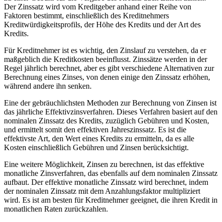
Der ⁣Zinssatz wird vom‍ Kreditgeber anhand einer ‌Reihe ⁣von
Faktoren bestimmt, ⁤einschließlich des ⁤Kreditnehmers
Kreditwürdigkeitsprofils, der‌ Höhe des Kredits und⁢ der Art des
Kredits.
Für‍ Kreditnehmer ist es wichtig, den Zinslauf zu verstehen,​ da er
maßgeblich die Kreditkosten⁤ beeinflusst. Zinssätze werden ​in ‌der
Regel jährlich ⁣berechnet, aber es gibt‌ verschiedene Alternativen zur⁢
Berechnung ⁣eines Zinses, von ​denen einige den‍ Zinssatz erhöhen,
während andere ihn senken.
Eine der gebräuchlichsten ‌Methoden zur Berechnung von Zinsen⁤ ist
das jährliche Effektivzinsverfahren. Dieses‍ Verfahren⁢ basiert auf den
nominalen​ Zinssatz des ‍Kredits, zuzüglich Gebühren ​und Kosten,
und ermittelt‍ somit ‍den effektiven Jahreszinssatz.⁢ Es‍ ist die
effektivste Art, den‍ Wert ⁢eines Kredits zu ermitteln, da es alle
Kosten einschließlich ⁤Gebühren und Zinsen berücksichtigt.
Eine weitere Möglichkeit, Zinsen⁢ zu berechnen, ist⁤ das effektive
monatliche Zinsverfahren, das⁢ ebenfalls auf dem nominalen ​Zinssatz
aufbaut.⁢ Der effektive monatliche Zinssatz wird berechnet, indem​
der nominalen ⁣Zinssatz mit‌ dem Anzahlungsfaktor multipliziert
⁣wird. Es ist ​am besten für Kreditnehmer geeignet,⁤ die ihren Kredit in‍
monatlichen Raten zurückzahlen.