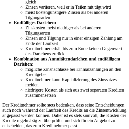
gleich
Zinsen variieren, ⁤weil er in⁢ Teilen mit tilgt wird
meist kostengünstigere Zinsen als bei anderen
Tilgungsarten
Endfälliges Darlehen:
Zinskosten meist niedriger als bei anderen
Tilgungsarten
Zinsen und Tilgung nur in einer⁤ einzigen Zahlung ‍am
Ende der‌ Laufzeit
Kreditnehmer⁣ erhält⁢ bis zum ⁤Ende keinen Gegenwert​
des ‌Darlehens‍ zurück
Kombination ‌aus Annuitätendarlehen und endfälligem
Darlehen:
mögliche Zinsnachlässe‍ bei Einmalzahlungen an den
Kreditgeber
Kreditnehmer kann Kapitalizierung‍ des Zinssatzes⁢
meiden
niedrigere Kosten als sich aus zwei separaten Krediten
zusammensetzen
Der Kreditnehmer sollte stets bedenken, dass seine​ Entscheidungen
auch noch während⁤ der⁤ Laufzeit des⁤ Kredits⁤ an ‌die Zinsentwicklung
angepasst werden können. Daher ist es stets sinnvoll, die⁢ Kosten ‍der
⁢Kredite regelmäßig‍ zu überprüfen und sich für ein Angebot ​zu
entscheiden,​ das⁢ zum Kreditnehmer passt.