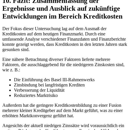
10. Fazit: Zusammenfassung der
Ergebnisse und ⁢Ausblick auf zukünftige
Entwicklungen im Bereich ‌Kreditkosten
Der‌ Fokus​ dieser ⁤Untersuchung ​lag‍ auf dem​ Ausmaß der‍
Kreditkosten auf dem heutigen ‌Finanzmarkt. Durch eine
umfassende Analyse verschiedener Finanzdaten⁢ und Finanzberichte
konnte gezeigt werden, dass Kreditkosten in ‍den letzten Jahren⁢ stark
gesunken sind.
Eine ‌nähere‌ Betrachtung‌ diverser Faktoren lieferte⁤ mehrere
‍Faktoren, die ausschlaggebend für⁢ die niedrigeren Zinskosten ​sind,
wie z. ⁢B.:
Die Einführung des Basel III-Rahmenwerks
Zinsbindung⁣ bei langfristigen Krediten
Verbesserung der⁢ Liquidität
Reduziertes Marktrisiko
Außerdem ⁣hat die geringere Kreditkostenbildung zu einer‌ Fusion
⁢mehrerer kleiner​ Kreditgeber​ auf dem Markt geführt, was zu einer
erhöhten ⁢Marktkonvergenz​ geführt hat.
Angesichts⁣ der ‍aktuell ​niedrigen‌ Zinssätze ⁢wird voraussichtlich ein