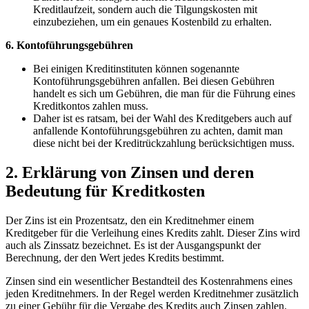
Kreditlaufzeit, ​sondern ‌auch die⁤ Tilgungskosten mit
einzubeziehen, um ein genaues Kostenbild zu erhalten.
6. Kontoführungsgebühren
Bei einigen Kreditinstituten⁣ können⁣ sogenannte‌
Kontoführungsgebühren anfallen.⁤ Bei diesen Gebühren
handelt ​es sich‍ um⁤ Gebühren, die ⁤man für die Führung ‍eines
Kreditkontos zahlen muss.
Daher ist es ratsam, ⁣bei der Wahl des Kreditgebers auch auf
anfallende‍ Kontoführungsgebühren zu ⁣achten, damit man
diese ⁣nicht bei der Kreditrückzahlung ⁤berücksichtigen muss.
2. Erklärung von Zinsen ⁣und deren
Bedeutung für Kreditkosten
Der Zins ist ein Prozentsatz, ‍den⁣ ein Kreditnehmer⁣ einem
Kreditgeber⁤ für die Verleihung eines Kredits zahlt.‍ Dieser​ Zins wird
auch als‍ Zinssatz bezeichnet. ​Es ist der Ausgangspunkt ‌der
Berechnung, der den Wert jedes ⁢Kredits bestimmt.
Zinsen sind ein wesentlicher⁢ Bestandteil​ des Kostenrahmens eines
jeden Kreditnehmers. In der Regel werden Kreditnehmer zusätzlich
zu einer Gebühr für die Vergabe des Kredits auch Zinsen zahlen.⁢