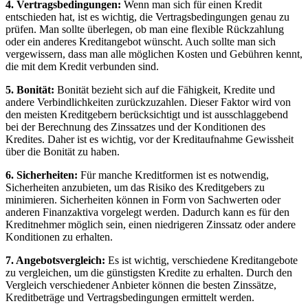
4. ‍Vertragsbedingungen:
Wenn man ‍sich für einen Kredit
entschieden hat, ist es‌ wichtig, die Vertragsbedingungen ​genau‍ zu
prüfen. Man sollte ‌überlegen, ob ‍man eine flexible Rückzahlung
oder ein anderes Kreditangebot wünscht. Auch ‌sollte man ⁤sich
vergewissern, dass man alle⁣ möglichen Kosten und ‍Gebühren kennt,
die mit dem⁢ Kredit verbunden sind.
5. ‌Bonität:
⁢Bonität ⁤bezieht⁤ sich auf ⁤die Fähigkeit, Kredite und⁤
andere Verbindlichkeiten zurückzuzahlen. Dieser Faktor wird von
⁤den meisten‌ Kreditgebern ‍berücksichtigt ⁤und ist ausschlaggebend
bei der​ Berechnung⁢ des Zinssatzes und der Konditionen ⁣des
‌Kredites.⁤ Daher​ ist ​es wichtig, vor der Kreditaufnahme ​Gewissheit⁤
über​ die Bonität zu haben.
6. Sicherheiten:
Für ⁣manche Kreditformen ist es notwendig,
Sicherheiten​ anzubieten, um⁢ das Risiko ⁤des ‍Kreditgebers ⁢zu
minimieren.‍ Sicherheiten können in Form von Sachwerten oder
anderen Finanzaktiva vorgelegt werden. Dadurch⁢ kann es für den
‌Kreditnehmer möglich sein, einen niedrigeren Zinssatz oder andere
Konditionen zu ⁤erhalten.
7. ​Angebotsvergleich:
Es ⁢ist wichtig, ​verschiedene⁢ Kreditangebote
zu vergleichen, um⁤ die günstigsten Kredite zu erhalten. Durch den
Vergleich verschiedener⁢ Anbieter können die besten Zinssätze,⁢
Kreditbeträge und Vertragsbedingungen ermittelt werden.