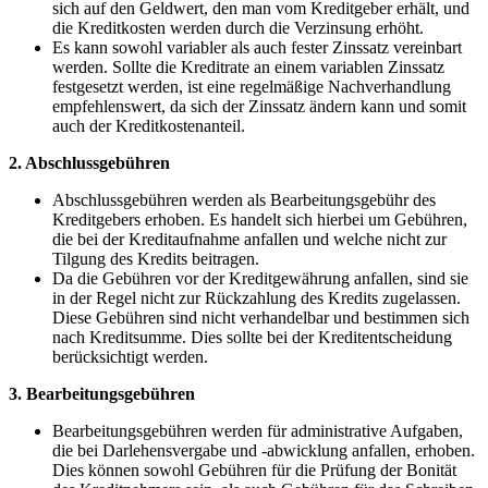
sich auf ⁢den Geldwert, den​ man ⁤vom Kreditgeber ‍erhält, und
die Kreditkosten werden durch die Verzinsung erhöht.
Es kann sowohl variabler als auch fester Zinssatz vereinbart‍
werden. Sollte⁣ die ​Kreditrate an einem variablen Zinssatz‍
festgesetzt werden, ist eine⁣ regelmäßige Nachverhandlung⁣
empfehlenswert, da sich​ der Zinssatz ‍ändern kann und somit
auch der Kreditkostenanteil.
2. Abschlussgebühren
Abschlussgebühren ‍werden ​als ⁣Bearbeitungsgebühr des
Kreditgebers erhoben. Es handelt ⁤sich hierbei um ⁢Gebühren,
die bei der Kreditaufnahme‌ anfallen und welche nicht zur‌
Tilgung des Kredits beitragen.
Da die Gebühren vor der⁤ Kreditgewährung⁤ anfallen,⁣ sind ​sie
in ​der Regel nicht zur​ Rückzahlung des Kredits​ zugelassen.⁣
Diese Gebühren ‌sind nicht verhandelbar ⁣und bestimmen sich
nach Kreditsumme.‌ Dies sollte bei der Kreditentscheidung
berücksichtigt werden.
3. Bearbeitungsgebühren
Bearbeitungsgebühren‌ werden für administrative ⁣Aufgaben,
die‍ bei‌ Darlehensvergabe und -abwicklung ⁤anfallen,‍ erhoben.
⁣Dies können ⁣sowohl Gebühren für die ​Prüfung der‍ Bonität