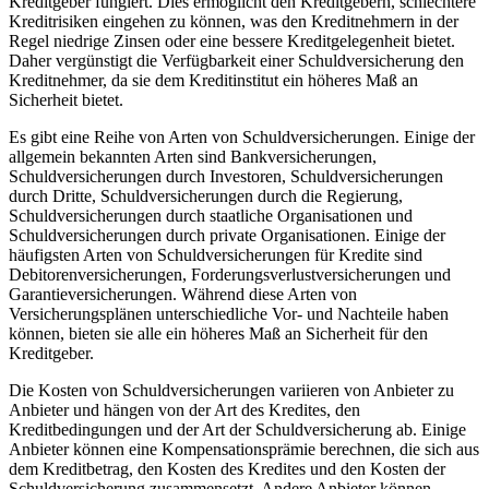
Kreditgeber fungiert. ‌Dies ermöglicht den ⁢Kreditgebern, schlechtere
Kreditrisiken eingehen zu⁢ können, was den Kreditnehmern in der
‍Regel niedrige Zinsen oder eine bessere Kreditgelegenheit bietet.
Daher vergünstigt‍ die‍ Verfügbarkeit einer Schuldversicherung den
Kreditnehmer,⁤ da sie dem ​Kreditinstitut ein‍ höheres Maß‍ an
Sicherheit bietet.
Es gibt eine‍ Reihe von Arten ⁣von Schuldversicherungen. Einige der
allgemein ​bekannten‍ Arten sind‍ Bankversicherungen,
Schuldversicherungen durch Investoren, Schuldversicherungen
durch Dritte, ⁣Schuldversicherungen durch die Regierung,⁣
Schuldversicherungen ​durch staatliche Organisationen und
Schuldversicherungen durch private⁣ Organisationen. Einige der
häufigsten Arten von Schuldversicherungen für Kredite sind
Debitorenversicherungen, Forderungsverlustversicherungen ⁢und
Garantieversicherungen. Während diese Arten von
‍Versicherungsplänen unterschiedliche Vor- ‍und Nachteile‍ haben
können, bieten ‍sie alle ⁣ein höheres Maß an Sicherheit für den
Kreditgeber.
Die Kosten ⁣von Schuldversicherungen variieren von ⁤Anbieter ⁤zu
Anbieter und‍ hängen von der Art des Kredites, ⁣den
Kreditbedingungen und ⁣der‍ Art der Schuldversicherung ab. Einige
Anbieter können eine Kompensationsprämie berechnen, die‍ sich aus
dem Kreditbetrag, den Kosten des Kredites und ⁣den Kosten der
Schuldversicherung ⁣zusammensetzt. Andere Anbieter können