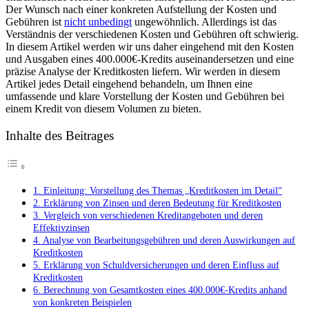
Der Wunsch nach einer konkreten Aufstellung der Kosten und‍
Eine
Gebühren ‌ist
nicht unbedingt
ungewöhnlich. ‌Allerdings ist ‍das‌
präzise
Verständnis ​der verschiedenen‍ Kosten und ‍Gebühren oft⁢ schwierig.
Analyse
In diesem Artikel werden⁢ wir uns ‌daher⁢ eingehend‍ mit den Kosten
der
und Ausgaben eines 400.000€-Kredits auseinandersetzen und eine
Aufwendunge
präzise Analyse⁣ der Kreditkosten liefern.‌ Wir ​werden in diesem
für
Artikel‌ jedes⁢ Detail‌ eingehend behandeln, ⁣um Ihnen eine
einen
umfassende ⁣und ‍klare Vorstellung der Kosten‌ und Gebühren bei
400.000€-
einem Kredit von diesem Volumen zu bieten.
Kredit
Inhalte des Beitrages
1. Einleitung: Vorstellung des Themas „Kreditkosten im ‍Detail“
2. Erklärung von Zinsen ⁣und deren Bedeutung für Kreditkosten
3. Vergleich von verschiedenen Kreditangeboten ‍und deren
Effektivzinsen
4. Analyse ⁢von Bearbeitungsgebühren und deren ‍Auswirkungen auf
⁤Kreditkosten
5. Erklärung von Schuldversicherungen und⁢ deren‍ Einfluss auf​
Kreditkosten
6. Berechnung von Gesamtkosten eines⁤ 400.000€-Kredits anhand
von‍ konkreten Beispielen