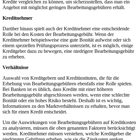
Kredite vergleichen ⁢zu können, um‌ sicherzustellen, dass ⁢man ein
Angebot mit möglichst ⁣geringen‌ Bearbeitungsgebühren ‌erhält.
Kreditnehmer
Darüber hinaus⁤ spielt auch der Kreditnehmer eine entscheidende⁢
Rolle bei den ‍Kosten der Bearbeitungsgebühr. Wenn der
Kreditnehmer ‌beispielsweise eine ‌gute Bonität​ aufweist⁤ oder​ sich
einem speziellen Prüfungsprozess unterzieht, ist ⁢es möglich,‌ einige⁣
Kreditgeber dazu zu ⁣bewegen, eine⁤ niedrigere Bearbeitungsgebühr
zu erheben.
Verhältnisse
Auswahl ‌von Kreditgebern und Kreditinstituten, die​ für die
‍Erhebung von Bearbeitungsgebühren ebenfalls ​eine Rolle spielen.
Bei⁢ Banken​ ist es üblich,⁤ dass ‌Kredite ​mit einer höheren
Bearbeitungsgebühr abgeschlossen⁣ werden, wenn ​eine schlechte ​
Bonität‌ oder ein⁢ hohes Risiko besteht. Deshalb ist ‌es wichtig,
Informationen zu den Marktverhältnissen‌ zu erhalten, bevor ⁤man⁣
sich für einen Kredit entscheidet.
Um die Auswirkungen von ‍Bearbeitungsgebühren auf Kreditkosten
zu analysieren, müssen⁤ die oben genannten⁢ Faktoren berücksichtigt
‌werden. Kreditnehmer müssen ‍verstehen, ‍welche Kreditgeber die
niedrigsten​ Gebühren erheben, wie sie die‌ Zinskosten‌ senken