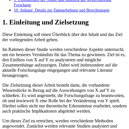
Forschung
10. Anhang: Details zur Datenerhebung und Berechnungen
1. Einleitung und Zielsetzung
Diese Einleitung soll einen Überblick über den Inhalt und das Ziel
der vorliegenden Arbeit geben.
Im Rahmen dieser Studie werden verschiedene⁢ Aspekte⁤ untersucht,​
um⁢ ein besseres ‍Verständnis für das Thema zu‌ gewinnen. Ziel ist⁣ es,
den Einfluss von X‌ auf Y ​zu analysieren und mögliche
Zusammenhänge aufzuzeigen. Dabei⁤ wird ⁣insbesondere‍ auf‌ die
⁤aktuelle Forschungslage ​eingegangen ‍und relevante Literatur
herangezogen.
Die​ Zielsetzung dieser Arbeit besteht darin, die‌ vorhandene
Wissenslücke in Bezug auf die Auswirkungen von X auf ​Y⁤ zu
schließen. Es wird angestrebt, ⁣die⁢ Forschungsfrage​ zu beantworten,
ob und inwieweit X eine ⁣Rolle bei der​ Veränderung ‍von Y​ spielt.
Hierbei sollen nicht nur theoretische Erkenntnisse erarbeitet,​ sondern
auch praktische Implikationen abgeleitet ​werden.
Um ‍dieses ​Ziel zu erreichen, werden verschiedene Methoden
angewendet. Zunächst werden⁢ relevante Studien analysiert und ⁢