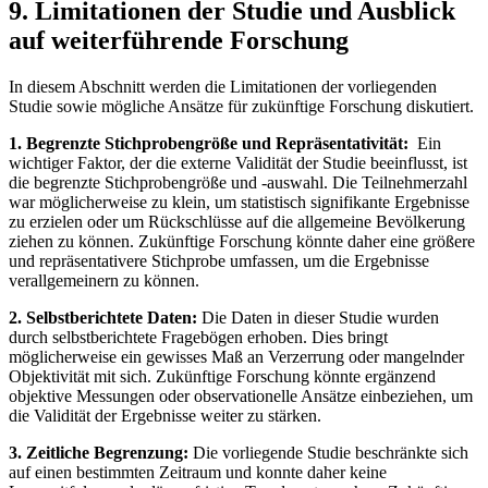
9. Limitationen ​der Studie‍ und⁤ Ausblick
auf weiterführende​ Forschung
In⁣ diesem Abschnitt werden die Limitationen der​ vorliegenden
⁢Studie⁢ sowie mögliche Ansätze für zukünftige⁢ Forschung diskutiert.
1. Begrenzte Stichprobengröße und Repräsentativität:
⁤ Ein ​
wichtiger Faktor, der​ die​ externe ⁢Validität der Studie beeinflusst, ist
die begrenzte Stichprobengröße und⁣ -auswahl. ‍Die Teilnehmerzahl
war möglicherweise zu klein, um statistisch signifikante Ergebnisse
zu erzielen⁤ oder um ⁣Rückschlüsse auf die allgemeine Bevölkerung
ziehen ⁤zu können. Zukünftige Forschung⁤ könnte daher eine größere
‌und ⁢repräsentativere Stichprobe umfassen, um die Ergebnisse
verallgemeinern⁢ zu können.
2. Selbstberichtete Daten:
⁤Die Daten in dieser ⁣Studie ⁣wurden​
durch selbstberichtete‍ Fragebögen erhoben. Dies bringt‌
möglicherweise‌ ein gewisses Maß an Verzerrung oder ⁣mangelnder
Objektivität ⁣mit ⁤sich. Zukünftige ‌Forschung könnte ​ergänzend
objektive Messungen oder‍ observationelle Ansätze einbeziehen, ⁤um
die Validität der Ergebnisse weiter⁢ zu stärken.
3.⁢ Zeitliche Begrenzung:
Die vorliegende ‍Studie beschränkte‌ sich⁤
auf einen bestimmten Zeitraum und konnte daher keine