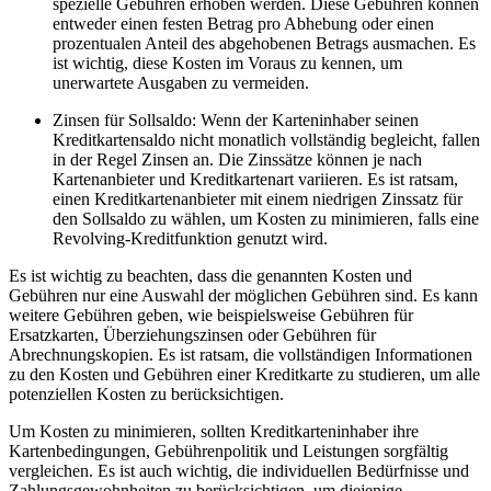
spezielle Gebühren ⁣erhoben werden. Diese Gebühren können
entweder⁢ einen festen ‌Betrag pro Abhebung oder einen
‍prozentualen Anteil des abgehobenen Betrags‌ ausmachen. ⁤Es
⁢ist wichtig, diese Kosten im Voraus zu‍ kennen, ⁢um
unerwartete Ausgaben‌ zu vermeiden.
Zinsen für Sollsaldo: Wenn der⁤ Karteninhaber seinen‍
Kreditkartensaldo nicht monatlich vollständig ‌begleicht, fallen
in​ der⁣ Regel Zinsen an. Die⁣ Zinssätze ‍können je⁤ nach
Kartenanbieter und‌ Kreditkartenart variieren. Es ist ratsam,
einen Kreditkartenanbieter mit ⁤einem niedrigen Zinssatz ‍für
den Sollsaldo⁣ zu wählen, um Kosten ⁢zu minimieren, falls eine⁤
Revolving-Kreditfunktion genutzt wird.
Es ist wichtig zu beachten, dass ⁢die genannten ⁣Kosten und
Gebühren nur eine ⁣Auswahl der möglichen⁣ Gebühren sind. Es kann
weitere Gebühren geben, wie beispielsweise Gebühren für
Ersatzkarten, Überziehungszinsen ‍oder ⁢Gebühren⁢ für
Abrechnungskopien. ⁢Es ist ratsam, die vollständigen Informationen
zu ⁢den Kosten und Gebühren‌ einer Kreditkarte⁤ zu ⁣studieren, um‍ alle
potenziellen ⁣Kosten zu berücksichtigen.
Um Kosten zu ⁢minimieren, sollten ‌Kreditkarteninhaber ihre
Kartenbedingungen, ⁢Gebührenpolitik und⁢ Leistungen sorgfältig
vergleichen. Es ‌ist auch wichtig, die individuellen Bedürfnisse und
Zahlungsgewohnheiten zu berücksichtigen, um diejenige⁢