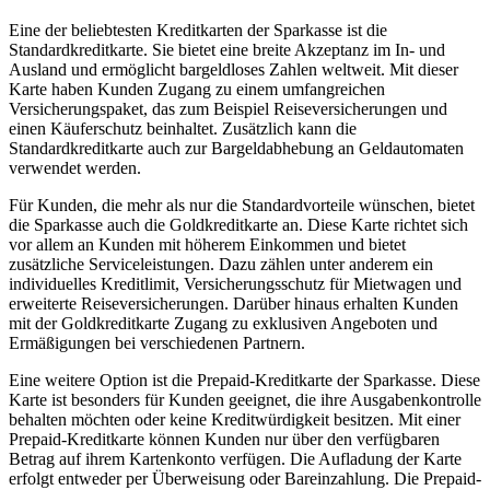
Eine⁤ der beliebtesten Kreditkarten der Sparkasse ist die
Standardkreditkarte. Sie bietet eine breite Akzeptanz ​im In- und
Ausland​ und⁣ ermöglicht‌ bargeldloses Zahlen weltweit. Mit dieser
Karte haben Kunden Zugang zu einem ‌umfangreichen
‍Versicherungspaket, das zum ‌Beispiel Reiseversicherungen und
einen Käuferschutz beinhaltet. Zusätzlich ‌kann die
Standardkreditkarte auch‍ zur Bargeldabhebung ⁢an ​Geldautomaten
verwendet werden.
Für Kunden, die ​mehr als nur ‌die Standardvorteile wünschen, bietet⁤
die ‍Sparkasse auch die ⁢Goldkreditkarte an.‍ Diese Karte richtet sich
vor allem⁤ an Kunden mit höherem⁣ Einkommen und bietet
zusätzliche Serviceleistungen. Dazu zählen ⁣unter anderem ⁢ein
individuelles Kreditlimit, Versicherungsschutz für Mietwagen und
erweiterte Reiseversicherungen. Darüber hinaus erhalten Kunden
mit der Goldkreditkarte Zugang zu⁤ exklusiven Angeboten ​und
Ermäßigungen ‌bei verschiedenen ‍Partnern.
Eine​ weitere⁢ Option ‌ist die Prepaid-Kreditkarte der Sparkasse.‍ Diese
Karte ist besonders ​für ​Kunden geeignet, die ihre⁣ Ausgabenkontrolle
behalten möchten oder keine ​Kreditwürdigkeit besitzen. Mit ​einer
Prepaid-Kreditkarte können Kunden nur über den verfügbaren
Betrag ​auf ihrem ⁢Kartenkonto verfügen. Die​ Aufladung⁢ der Karte‍
erfolgt‍ entweder per Überweisung oder Bareinzahlung.‍ Die⁣ Prepaid-