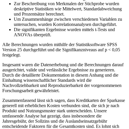
Zur Beschreibung von Merkmalen der Stichprobe ⁣wurden
deskriptive ​Statistiken wie Mittelwert,‌ Standardabweichung
und Prozentsätze ⁤berechnet.
Um⁤ Zusammenhänge zwischen verschiedenen⁤ Variablen zu
⁤untersuchen, wurden Korrelationsanalysen ‌durchgeführt.
Die signifikanten Ergebnisse wurden mittels t-Tests und
ANOVAs ‍überprüft.
Alle ⁢Berechnungen wurden mithilfe der Statistiksoftware SPSS
‌Version ⁤25 durchgeführt und die Signifikanzniveaus auf p⁢ < 0,05
festgelegt.
Insgesamt waren‍ die Datenerhebung und die⁣ Berechnungen ‍darauf
ausgerichtet, valide und verlässliche‌ Ergebnisse zu⁤ generieren.
‍Durch⁢ die detaillierte Dokumentation in⁣ diesem‍ Anhang und die
Einhaltung wissenschaftlicher Standards ‌wird die
Nachvollziehbarkeit ‍und Reproduzierbarkeit der vorgenommenen
‍Forschungsarbeit ⁢gewährleistet.
Zusammenfassend lässt sich sagen,⁤ dass Kreditkarten der Sparkasse
generell mit ⁢erheblichen Kosten‍ verbunden sind, die ‌sich ‍je nach
Produkt und Nutzungsmuster stark⁤ unterscheiden. Unsere
umfassende Analyse ‍hat‍ gezeigt, dass insbesondere die
Jahresgebühr, der Sollzins und⁤ die⁤ Auslandseinsatzgebühr
entscheidende⁢ Faktoren ​für die Gesamtkosten sind.⁢ Es‌ lohnt sich