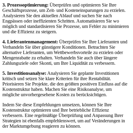
3. Prozessoptimierung:
Überprüfen ⁣und optimieren Sie Ihre
Geschäftsprozesse,⁤ um‌ Zeit- und Kosteneinsparungen zu ⁢erzielen.
Analysieren Sie den aktuellen​ Ablauf und‍ suchen Sie​ nach
⁢Engpässen ⁤oder ineffizienten Schritten. ‌Automatisieren Sie‍ wo
möglich und standardisieren ⁢Sie Prozesse, ‍um ​Fehler zu minimieren
und die ​Effizienz zu⁣ steigern.
4. Lieferantenmanagement:
Überprüfen Sie Ihre Lieferanten ​und
Verhandeln Sie über günstigere Konditionen. Betrachten Sie
alternative Lieferanten, ⁣um ⁣Wettbewerbsvorteile zu erzielen⁤ oder
Mengenrabatte zu ⁢erhalten. Verhandeln Sie auch über ⁤längere
Zahlungsziele oder Skonti, um Ihre Liquidität zu verbessern.
5. Investitionsanalyse:
Analysieren Sie ⁤geplante ⁢Investitionen​
kritisch und setzen Sie klare Kriterien für ihre Rentabilität.
Priorisieren Sie Projekte, die den größten positiven ⁤Einfluss auf die
‍Kostenstruktur haben. Machen Sie eine ⁢Risikoanalyse,⁤ um
mögliche unvorhergesehene Kosten⁢ zu​ berücksichtigen.
Indem‍ Sie ‌diese Empfehlungen umsetzen, können Sie⁣ Ihre
‍Kostenstruktur optimieren und Ihre​ betriebliche Effizienz
verbessern. Eine regelmäßige Überprüfung und​ Anpassung⁢ Ihrer
Strategien‍ ist ebenfalls empfehlenswert, um auf Veränderungen in
der Marktumgebung⁤ reagieren⁢ zu können.