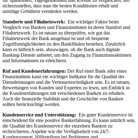
für Sparkonten, Tagesgeldkonten ​und Kredite⁣ zu vergleichen, um
sicherzustellen, dass​ man die besten ‌Konditionen⁤ erhält und⁤
unnötige Gebühren⁢ vermieden werden.
Standorte und Filialnetzwerk:
⁣ Ein wichtiger‍ Faktor beim
Vergleich von‌ Banken und ⁢Finanzinstituten ist⁤ deren Standort und
Filialnetzwerk. Es ist⁣ ratsam zu überprüfen, wie gut ​das
Filialnetzwerk​ der⁢ Bank⁣ ausgebaut ist ​und ⁢ob bequeme
Zugriffsmöglichkeiten zu den Bankfilialen bestehen. Zusätzlich
kann es ​hilfreich sein, abzuwägen, ob die Bank ‌auch ‌digitale
Banking-Dienste anbietet, um den Zugang zu Finanztransaktionen
und Informationen⁢ zu ‌erleichtern.
Ruf ⁤und Kundenerfahrungen:
Der‍ Ruf einer Bank⁢ oder eines
Finanzinstituts kann⁣ ein wichtiger⁤ Indikator ⁢für die Qualität ‍der⁤
Dienstleistungen‌ und die ⁤Vertrauenswürdigkeit​ sein. ⁢Es⁤ ist ratsam,⁣
Bewertungen⁢ von Kunden und Experten zu lesen, um ⁣Einblick in
die Kundenerfahrungen⁢ mit ​verschiedenen Banken zu erhalten.
Auch​ die finanzielle Stabilität und die Geschichte von Banken
sollten ‌berücksichtigt werden.
Kundenservice ‌und Unterstützung:
⁢ Ein‍ guter Kundenservice ⁣ist
entscheidend für eine positive Bankerfahrung. Es kann‍ nützlich ⁣sein,
die ⁣Qualität des ‌Kundenservice ‌der einzelnen Banken zu
recherchieren. Aspekte‌ wie die Verfügbarkeit von 24/7-
Kundensupport, Hilfestellung bei Problemen ‌und