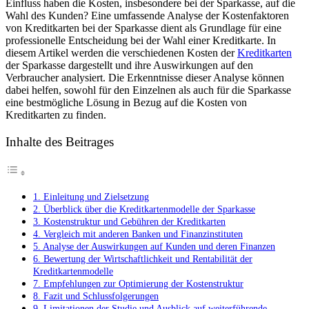
Einfluss ‌haben die ⁢Kosten, ⁢insbesondere bei der Sparkasse, ​auf die ​
bei
Wahl des Kunden? Eine umfassende Analyse der Kostenfaktoren⁣
der
von Kreditkarten bei der Sparkasse dient als Grundlage für ⁣eine
Sparkasse:
professionelle Entscheidung ⁤bei der Wahl einer Kreditkarte. In
Eine
diesem Artikel werden‌ die verschiedenen Kosten ​der
Kreditkarten
umfassende
der Sparkasse dargestellt‌ und⁤ ihre Auswirkungen auf den ​
Analyse
Verbraucher analysiert.‌ Die Erkenntnisse dieser Analyse können​
dabei ‍helfen, sowohl für den Einzelnen als auch für die Sparkasse
eine bestmögliche Lösung ⁤in‍ Bezug auf⁣ die⁤ Kosten von
Kreditkarten zu finden.
Inhalte des Beitrages
1. Einleitung und Zielsetzung
2. Überblick ​über die‍ Kreditkartenmodelle der Sparkasse
3. Kostenstruktur⁢ und⁣ Gebühren der Kreditkarten
4. Vergleich mit anderen Banken und ​Finanzinstituten
5. Analyse der Auswirkungen auf‍ Kunden und deren Finanzen
6.⁢ Bewertung ⁤der Wirtschaftlichkeit und Rentabilität ​der
‍Kreditkartenmodelle
7. Empfehlungen zur Optimierung der Kostenstruktur
8. Fazit und Schlussfolgerungen
9. Limitationen ​der Studie‍ und⁤ Ausblick auf weiterführende​