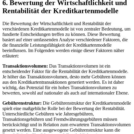
6.⁢ Bewertung ⁤der Wirtschaftlichkeit und
Rentabilität ​der ‍Kreditkartenmodelle
Die Bewertung der Wirtschaftlichkeit und Rentabilität der
verschiedenen Kreditkartenmodelle ist⁣ von⁣ zentraler Bedeutung, um
fundierte Entscheidungen treffen ⁣zu​ können. Diese Bewertung
⁢basiert auf einer umfassenden ⁤Analyse‌ verschiedener⁢ Faktoren, die
die finanzielle Leistungsfähigkeit ⁤der ‍Kreditkartenmodelle
beeinflussen. Im Folgenden werden einige dieser Faktoren⁢ näher
erläutert:
Transaktionsvolumen:
Das Transaktionsvolumen ist ein⁣
entscheidender Faktor für die​ Rentabilität ‍der ‌Kreditkartenmodelle.
Je ‍höher ‍das Transaktionsvolumen, desto mehr Gebühren können
‌aus den Kreditkartentransaktionen generiert werden.⁣ Es ‍ist daher
⁢wichtig, ‌das ⁣Potenzial für‌ ein hohes Transaktionsvolumen zu
bewerten, sowohl auf ​nationaler als auch auf internationaler Ebene.
Gebührenstruktur:
Die Gebührenstruktur der‍ Kreditkartenmodelle
spielt eine‍ maßgebliche Rolle bei der Bewertung der ⁤Rentabilität.
Unterschiedliche Gebühren ‌wie ‍Jahresgebühren,
⁤Transaktionsgebühren und‍ Fremdwährungsgebühren müssen‍
berücksichtigt und⁤ in Relation zum‍ erwarteten⁤ Transaktionsvolumen
​gesetzt werden. Eine‌ ausgewogene Gebührenstruktur kann ⁤die