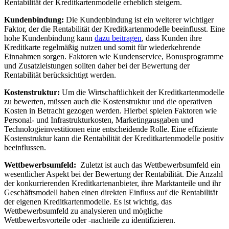
Rentabilität der Kreditkartenmodelle erheblich steigern.
Kundenbindung:
⁤Die Kundenbindung ist ein weiterer wichtiger
Faktor, der die⁢ Rentabilität⁢ der Kreditkartenmodelle beeinflusst. Eine⁣
hohe ‌Kundenbindung kann
dazu beitragen
, dass Kunden ihre
Kreditkarte ‍regelmäßig ⁢nutzen‌ und somit ⁤für wiederkehrende⁢
Einnahmen sorgen. Faktoren wie ⁣Kundenservice, Bonusprogramme
​und Zusatzleistungen sollten daher bei​ der Bewertung⁣ der​
Rentabilität berücksichtigt werden.
Kostenstruktur:
Um die ⁢Wirtschaftlichkeit der Kreditkartenmodelle
zu bewerten, müssen auch die Kostenstruktur und⁢ die ​operativen
‌Kosten in Betracht gezogen werden. Hierbei spielen Faktoren wie⁣
Personal- und Infrastrukturkosten, ⁣Marketingausgaben und
Technologieinvestitionen eine entscheidende Rolle.‍ Eine effiziente
Kostenstruktur kann ‌die ⁢Rentabilität der‍ Kreditkartenmodelle positiv
‍beeinflussen.
Wettbewerbsumfeld:
⁢ Zuletzt ist auch das⁢ Wettbewerbsumfeld ein
wesentlicher Aspekt bei der⁣ Bewertung⁢ der ​Rentabilität. Die Anzahl
⁢der​ konkurrierenden Kreditkartenanbieter, ihre‍ Marktanteile ⁤und ihr ​
Geschäftsmodell haben ⁣einen direkten ⁢Einfluss auf die Rentabilität
der ‍eigenen ‍Kreditkartenmodelle. Es ist wichtig, das ​
Wettbewerbsumfeld⁣ zu analysieren und mögliche
Wettbewerbsvorteile ⁣oder -nachteile zu identifizieren.