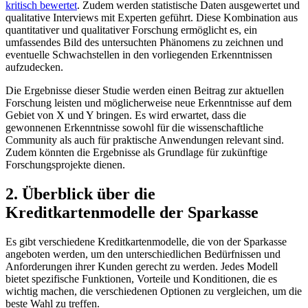
kritisch bewertet
. Zudem‌ werden statistische Daten ausgewertet und⁤
qualitative Interviews​ mit ⁤Experten​ geführt. Diese⁣ Kombination aus
quantitativer und qualitativer Forschung ermöglicht es, ⁤ein
umfassendes Bild ‍des untersuchten Phänomens zu zeichnen und
eventuelle Schwachstellen ​in den vorliegenden Erkenntnissen
aufzudecken.
Die Ergebnisse dieser Studie werden einen ‌Beitrag ⁤zur aktuellen
Forschung leisten und möglicherweise ​neue⁣ Erkenntnisse ⁣auf dem
Gebiet von X ​und Y bringen.‌ Es⁢ wird ⁣erwartet, dass⁢ die
gewonnenen Erkenntnisse‌ sowohl‌ für die ⁤wissenschaftliche
Community als auch für praktische​ Anwendungen ⁢relevant sind.
Zudem⁢ könnten die ​Ergebnisse als Grundlage für zukünftige
Forschungsprojekte dienen.
2. Überblick ​über die‍
Kreditkartenmodelle der Sparkasse
Es ​gibt verschiedene‌ Kreditkartenmodelle, die von der Sparkasse
‍angeboten werden, um den‍ unterschiedlichen Bedürfnissen und
Anforderungen ihrer ⁤Kunden gerecht ⁤zu​ werden. Jedes Modell‍
bietet ‌spezifische ⁢Funktionen, ‌Vorteile und ​Konditionen, die es
wichtig machen,⁢ die verschiedenen Optionen⁢ zu vergleichen, um‍ die
beste Wahl zu treffen.